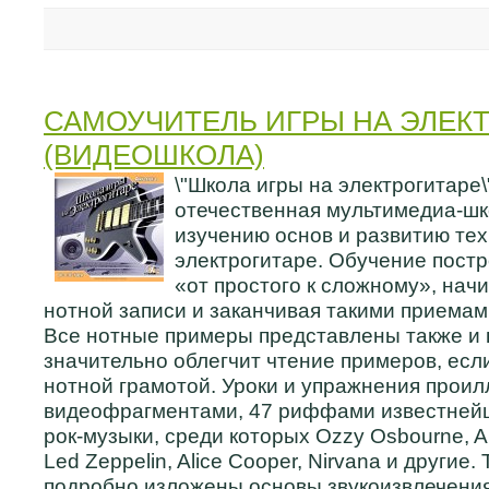
САМОУЧИТЕЛЬ ИГРЫ НА ЭЛЕК
(ВИДЕОШКОЛА)
\"Школа игры на электрогитаре\
отечественная мультимедиа-шк
изучению основ и развитию тех
электрогитаре. Обучение пост
«от простого к сложному», нач
нотной записи и заканчивая такими приемами
Все нотные примеры представлены также и в
значительно облегчит чтение примеров, есл
нотной грамотой. Уроки и упражнения прои
видеофрагментами, 47 риффами известней
рок-музыки, среди которых Ozzy Osbourne, AC
Led Zeppelin, Alice Cooper, Nirvana и другие.
подробно изложены основы звукоизвлечения